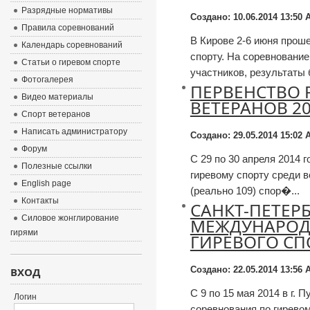
Разрядные нормативы
Создано: 10.06.2014 13:50
А
Правила соревнований
В Кирове 2-6 июня прош
Календарь соревнований
спорту. На соревновани
Статьи о гиревом спорте
участников, результаты б
Фотогалерея
ПЕРВЕНСТВО 
Видео материалы
ВЕТЕРАНОВ 20
Спорт ветеранов
Написать администратору
Создано: 29.05.2014 15:02
А
Форум
С 29 по 30 апреля 2014 г
Полезные ссылки
гиревому спорту среди 
English page
(реально 109) спор�...
Контакты
САНКТ-ПЕТЕР
Силовое жонглирование
МЕЖДУНАРОД
гирями
ГИРЕВОГО СП
Создано: 22.05.2014 13:56
А
ВХОД
С 9 по 15 мая 2014 в г.
Логин
соревнования по гиревом