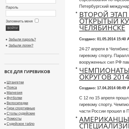
Петербургский междунар
Пароль
ВТОРОЙ ЭТАП 
ОТКРЫТЫЙ КУ
Запомнить меня
ЧЕЛЯБИНСКЕ
Создано: 01.05.2014 15:40
А
Забыли пароль?
Забыли логин?
24-27 апреля в Челябинс
гиревому спорту. Парал
вооруженных сил РФ пам
ЧЕМПИОНАТЫ
ВСЕ ДЛЯ ГИРЕВИКОВ
ОКРУГОВ 201
Штангетки
Пояса
Создано: 17.04.2014 08:49
А
Магнезия
С 12 по 15 апреля прош
Футболки
Велосипедки
гиревому спорту. Чемпи
Гири спортивные
части России прошел в П
Столы судейские
АМЕРИКАНЦЫ
Помосты
СПЕЦИАЛИЗИ
Судейское табло