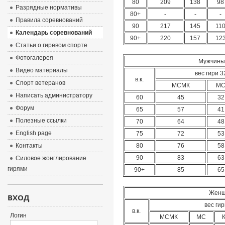
80
209
138
98
Разрядные нормативы
80+
-
-
-
Правила соревнований
90
217
145
11
Календарь соревнований
90+
220
157
12
Статьи о гиревом спорте
Фотогалерея
Мужчины.
Видео материалы
вес гири 32
в.к.
Спорт ветеранов
МСМК
М
Написать администратору
60
45
32
Форум
65
57
41
Полезные ссылки
70
64
48
English page
75
72
53
Контакты
80
76
58
90
83
63
Силовое жонглирование
гирями
90+
85
65
Женщ
ВХОД
вес гир
в.к.
Логин
МСМК
МС