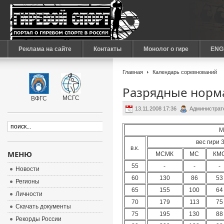
Реклама на сайте
Контакты
Монолог о гире
ENG
Главная
Календарь соревнований
Разрядные норма
МСГС
ВФГС
13.11.2008 17:36
Администрат
М
вес гири 3
в.к.
МЕНЮ
МСМК
МС
КМ
55
-
-
-
Новости
60
130
86
53
Регионы
65
155
100
64
Личности
70
179
113
75
Скачать документы
75
195
130
88
Рекорды России