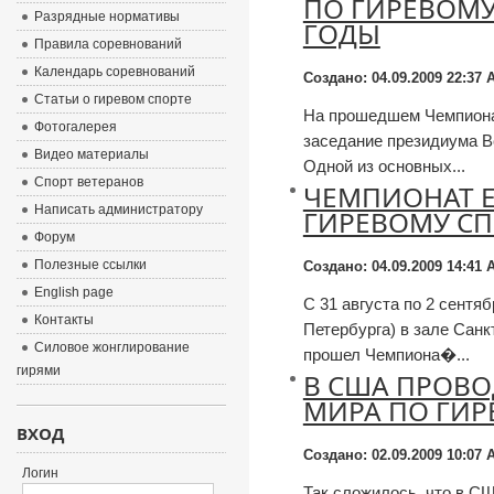
ПО ГИРЕВОМУ 
Разрядные нормативы
ГОДЫ
Правила соревнований
Календарь соревнований
Создано: 04.09.2009 22:37
А
Статьи о гиревом спорте
На прошедшем Чемпиона
Фотогалерея
заседание президиума В
Видео материалы
Одной из основных...
Спорт ветеранов
ЧЕМПИОНАТ Е
Написать администратору
ГИРЕВОМУ СП
Форум
Полезные ссылки
Создано: 04.09.2009 14:41
А
English page
С 31 августа по 2 сентя
Контакты
Петербурга) в зале Санк
Силовое жонглирование
прошел Чемпиона�...
гирями
В США ПРОВО
МИРА ПО ГИР
ВХОД
Создано: 02.09.2009 10:07
А
Логин
Так сложилось, что в С