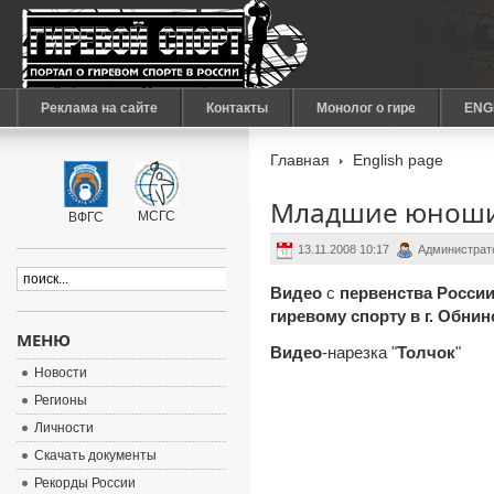
Реклама на сайте
Контакты
Монолог о гире
ENG
Главная
English page
Младшие юноши.
МСГС
ВФГС
13.11.2008 10:17
Администрат
Видео
с
первенства Росси
гиревому спорту в г. Обнин
МЕНЮ
Видео
-нарезка "
Толчок
"
Новости
Регионы
Личности
Скачать документы
Рекорды России