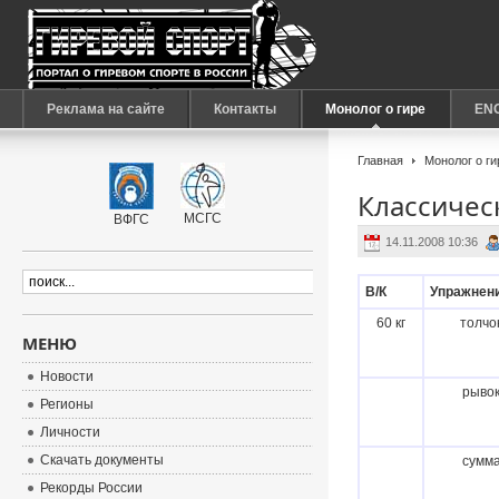
Реклама на сайте
Контакты
Монолог о гире
EN
Главная
Монолог о ги
Классичес
МСГС
ВФГС
14.11.2008 10:36
В/К
Упражнен
60 кг
толчо
МЕНЮ
Новости
рыво
Регионы
Личности
Скачать документы
сумм
Рекорды России