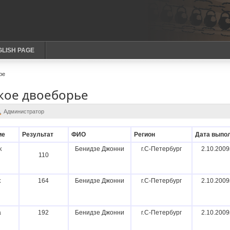
GLISH PAGE
ре
кое двоеборье
Администратор
ие
Результат
ФИО
Регион
Дата выпол
к
Бенидзе Джонни
г.С-Петербург
2.10.2009г
110
к
164
Бенидзе Джонни
г.С-Петербург
2.10.2009г
а
192
Бенидзе Джонни
г.С-Петербург
2.10.2009г