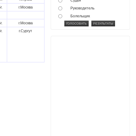
Судья
г.
г.Москва
Руководитель
Болельщик
г.
г.Москва
г.
г.Сургут