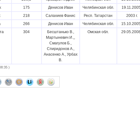
к
175
Денисов Иван
Челябинская обл.
19.11.2005
к
218
Салахиев Фанис
Респ. Татарстан
2003 г.
а
266
Денисов Иван
Челябинская обл.
15.10.2005
та
304
Бесштанько В.,
Омская обл.
29.05.2008
Мартыневич И.,,
Смагулов Б.,
Спиридонов А.,
Анасенко А., Урбах
В.
8:35 )