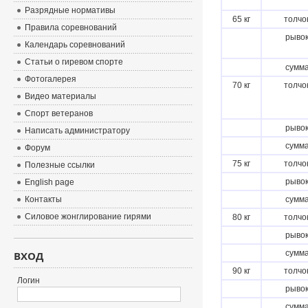
Разрядные нормативы
65 кг
толчо
Правила соревнований
рыво
Календарь соревнований
Статьи о гиревом спорте
сумм
Фотогалерея
70 кг
толчо
Видео материалы
Спорт ветеранов
рыво
Написать администратору
сумм
Форум
75 кг
толчо
Полезные ссылки
рыво
English page
Контакты
сумм
Силовое жонглирование гирями
80 кг
толчо
рыво
сумм
ВХОД
90 кг
толчо
Логин
рыво
сумм