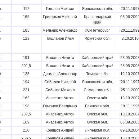
к
112
Гоголев Михаил
Ярославская обл.
20.11.1997
к
165
Григорьев Николай
Краснодарский
03.06.2009
край
а
185
Мельник Александр
г.С-Петербург
20.11.1999
к
123
Ташланов Илья
Иркутская обл.
2.10.2010г
к
191
Балагов Никита
Хабаровский край
28.05.2008
а
201,5
Балагов Никита
Хабаровский край
28.05.2008
к
135
Дягилев Александр
Томская обл.
12.10.2007
к
194
Соболев Николай
Ярославская обл.
20.11.1997
а
221
Бибиков Михаил
Самарская обл.
25.11.2000
к
163
Анасенко Антон
Омская обл.
13.10.2007
к
198
Гомонов Владимир
Брянская обл.
19.11.1995
а
237,5
Анасенко Антон
Омская обл.
13.10.2007
к
169
Анасенко Антон
Омская обл.
06.09.2003
к
210
Кравцов Андрей
Липецкая обл.
09.10.2004
а
256,5
Кравцов Андрей
Липецкая обл.
15.10.2005