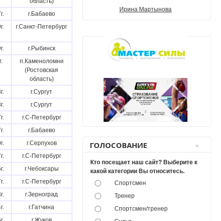
область)
Ирина Мартынова
г.
г.Бабаево
г.
г.Санкт-Петербург
г.
г.Рыбинск
.
п.Каменоломни
(Ростовская
область)
г.
г.Сургут
г.
г.Сургут
г.
г.С-Петербург
г.
г.Бабаево
г.
г.Серпухов
ГОЛОСОВАНИЕ
г.
г.С-Петербург
Кто посещает наш сайт? Выберите к
г.
г.Чебоксары
какой категории Вы относитесь.
г.
г.С-Петербург
Спортсмен
г.
г.Зерноград
Тренер
г.
г.Гатчина
Спортсмен/тренер
г.
г.Жуков