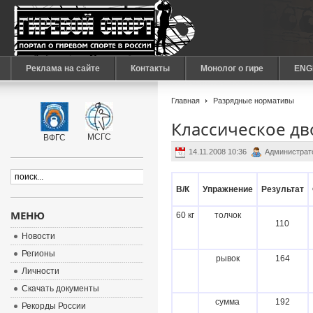
Реклама на сайте
Контакты
Монолог о гире
ENG
Главная
Разрядные нормативы
Классическое д
МСГС
ВФГС
14.11.2008 10:36
Администрат
В/К
Упражнение
Результат
МЕНЮ
60 кг
толчок
110
Новости
Регионы
рывок
164
Личности
Скачать документы
сумма
192
Рекорды России