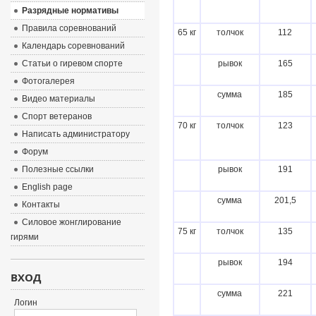
Разрядные нормативы
Правила соревнований
65 кг
толчок
112
Календарь соревнований
Статьи о гиревом спорте
рывок
165
Фотогалерея
сумма
185
Видео материалы
Спорт ветеранов
70 кг
толчок
123
Написать администратору
Форум
Полезные ссылки
рывок
191
English page
сумма
201,5
Контакты
Силовое жонглирование
75 кг
толчок
135
гирями
рывок
194
ВХОД
сумма
221
Логин