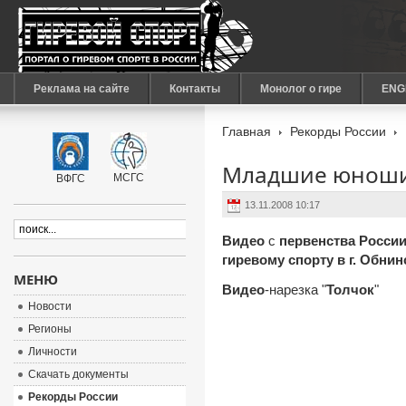
Реклама на сайте
Контакты
Монолог о гире
ENG
Главная
Рекорды России
Младшие юноши.
МСГС
ВФГС
13.11.2008 10:17
Видео
с
первенства Росси
гиревому спорту в г. Обнин
МЕНЮ
Видео
-нарезка "
Толчок
"
Новости
Регионы
Личности
Скачать документы
Рекорды России