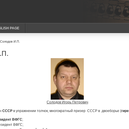
GLISH PAGE
Солодов И.П.
.П.
Солодов Игорь Петрович
ен
СССР
в упражнении толчок, многократный призер СССР в двоеборье (
гире
зидент ВФГС
;
резидент ВФГС;