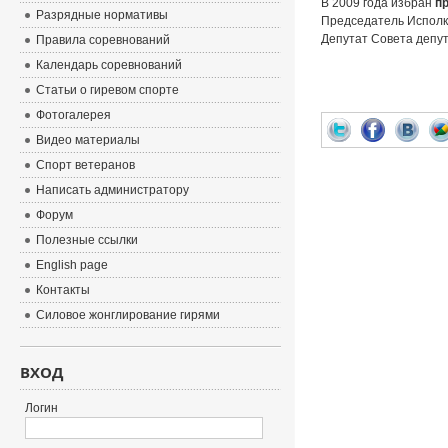
В 2009 года избран
п
Разрядные нормативы
Председатель Испол
Депутат Совета депут
Правила соревнований
Календарь соревнований
Статьи о гиревом спорте
Фотогалерея
Видео материалы
Спорт ветеранов
Написать администратору
Форум
Полезные ссылки
English page
Контакты
Силовое жонглирование гирями
ВХОД
Логин