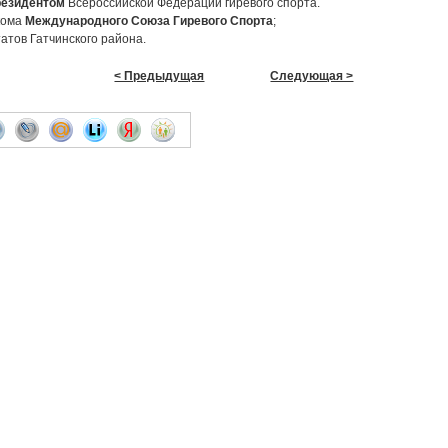
резидентом
Всероссийской Федерации гиревого спорта.
кома
Международного Союза Гиревого Спорта
;
атов Гатчинского района.
< Предыдущая
Следующая >