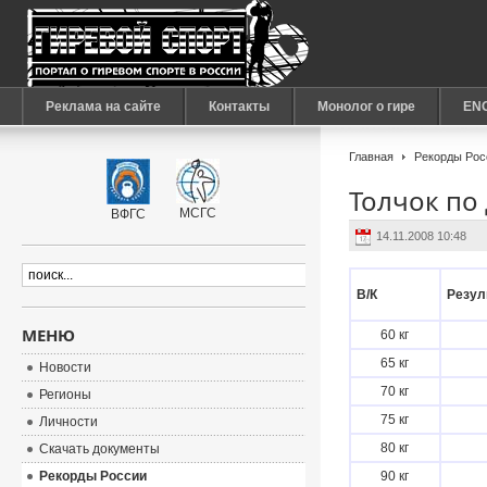
Реклама на сайте
Контакты
Монолог о гире
EN
Главная
Рекорды Рос
Толчок по
МСГС
ВФГС
14.11.2008 10:48
В/К
Резул
МЕНЮ
60 кг
65 кг
Новости
70 кг
Регионы
75 кг
Личности
80 кг
Скачать документы
Рекорды России
90 кг