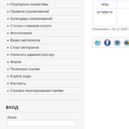
Разрядные нормативы
+90кг
Правила соревнований
эстафета
Календарь соревнований
Статьи о гиревом спорте
Обновлено ( 29.12.2009 1
Фотогалерея
Видео материалы
Спорт ветеранов
Написать администратору
Форум
Полезные ссылки
English page
Контакты
Силовое жонглирование гирями
ВХОД
Логин