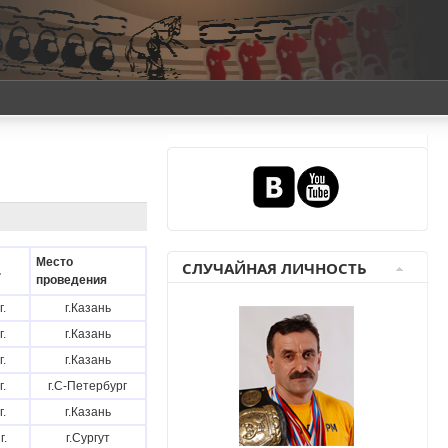
Место
СЛУЧАЙНАЯ ЛИЧНОСТЬ
.
проведения
г.
г.Казань
г.
г.Казань
г.
г.Казань
г.
г.С-Петербург
г.
г.Казань
г.
г.Сургут