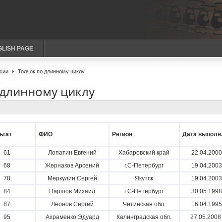
GLISH PAGE
сии
Толчок по длинному циклу
 длинному циклу
ьтат
ФИО
Регион
Дата выполн
61
Лопатин Евгений
Хабаровский край
22.04.2000
68
Жернаков Арсений
г.С-Петербург
19.04.2003
78
Меркулин Сергей
Якутск
19.04.2003
84
Паршов Михаил
г.С-Петербург
30.05.1998
87
Леонов Сергей
Читинская обл.
16.04.1995
95
Ахраменко Эдуард
Калинградская обл.
27.05.2008 