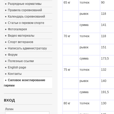
65 кг
толчок
90
Разрядные нормативы
Правила соревнований
рывок
118
Календарь соревнований
Статьи о гиревом спорте
сумма
141
Фотогалерея
Видео материалы
70 кг
толчок
118
Спорт ветеранов
рывок
151
Написать администратору
Форум
сумма
173,5
Полезные ссылки
English page
75 кг
толчок
132
Контакты
Силовое жонглирование
рывок
140
гирями
сумма
191,5
ВХОД
80 кг
толчок
130
Логин