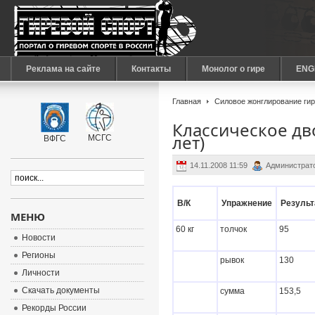
Реклама на сайте
Контакты
Монолог о гире
ENG
Главная
Силовое жонглирование ги
Классическое дв
лет)
МСГС
ВФГС
14.11.2008 11:59
Администрат
В/К
Упражнение
Результ
МЕНЮ
60 кг
толчок
95
Новости
Регионы
рывок
130
Личности
Скачать документы
сумма
153,5
Рекорды России