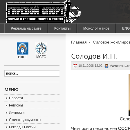
Реклама на сайте
Контакты
Монолог о гире
ENG
Главная
Силовое жонглиров
Солодов И.П.
МСГС
ВФГС
10.11.2008 12:02
Администрат
МЕНЮ
Новости
Регионы
Личности
Соло
Скачать документы
Рекорды России
Чемпион и рекордсмен
ССС