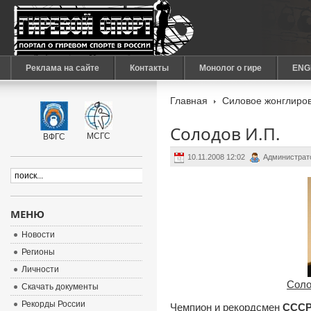
Реклама на сайте
Контакты
Монолог о гире
ENG
Главная
Силовое жонглиров
Солодов И.П.
МСГС
ВФГС
10.11.2008 12:02
Администрат
МЕНЮ
Новости
Регионы
Личности
Соло
Скачать документы
Рекорды России
Чемпион и рекордсмен
ССС