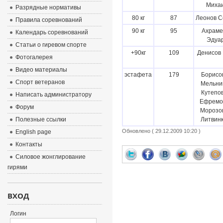
Миха
Разрядные нормативы
80 кг
87
Леонов С
Правила соревнований
90 кг
95
Ахраме
Календарь соревнований
Эдуа
Статьи о гиревом спорте
+90кг
109
Денисов
Фотогалерея
Видео материалы
эстафета
179
Борисов
Спорт ветеранов
Мельник
Кутепов
Написать администратору
Ефремов
Форум
Морозов
Полезные ссылки
Литвинк
Обновлено ( 29.12.2009 10:20 )
English page
Контакты
Силовое жонглирование
гирями
ВХОД
Логин