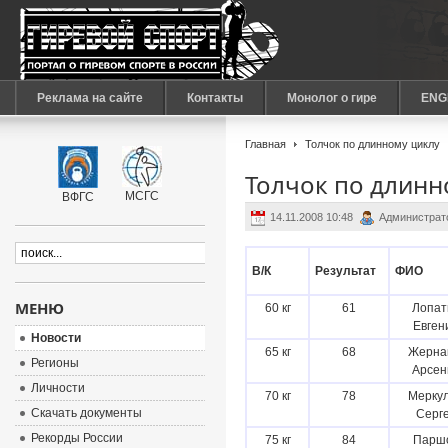
Реклама на сайте
Контакты
Монолог о гире
ENG
Главная
Толчок по длинному циклу
Толчок по длинн
МСГС
ВФГС
14.11.2008 10:48
Администрат
В/К
Результат
ФИО
МЕНЮ
60 кг
61
Лопат
Евген
Новости
65 кг
68
Жерна
Регионы
Арсен
Личности
70 кг
78
Мерку
Скачать документы
Серг
Рекорды России
75 кг
84
Парш