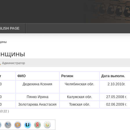
GLISH PAGE
щины
женщины
Администратор
т
ФИО
Регион
Дата выполн.
0
Дедюхина Ксения
Челябинская обл.
2.10.2010г.
0
Пянко Ирина
Калужская обл.
27.05.2008 г.
0
Золотарева Анастасия
Томская обл.
02.06.2009 г.
0:22 )