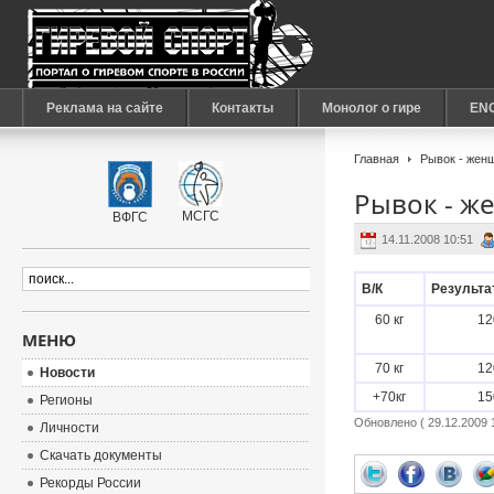
Реклама на сайте
Контакты
Монолог о гире
EN
Главная
Рывок - жен
Рывок - 
МСГС
ВФГС
14.11.2008 10:51
В/К
Результа
60 кг
12
МЕНЮ
70 кг
12
Новости
+70кг
15
Регионы
Обновлено ( 29.12.2009 1
Личности
Скачать документы
Рекорды России