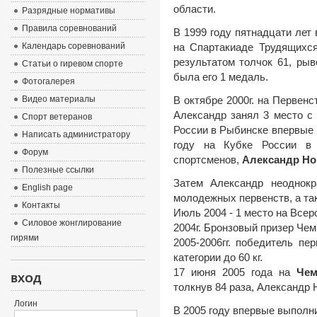
области.
Разрядные нормативы
Правила соревнований
В 1999 году пятнадцати лет 
Календарь соревнований
на Спартакиаде Трудящих
результатом толчок 61, рыв
Статьи о гиревом спорте
была его 1 медаль.
Фотогалерея
Видео материалы
В октябре 2000г. на Первен
Александр занял 3 место с 
Спорт ветеранов
России в Рыбинске впервые 
Написать администратору
году на Кубке России в 
Форум
спортсменов,
Александр Но
Полезные ссылки
Затем Александр неоднокр
English page
молодежных первенств, а та
Контакты
Июль 2004 - 1 место на Всер
Силовое жонглирование
2004г. Бронзовый призер Чемп
гирями
2005-2006гг. победитель п
категории до 60 кг.
17 июня 2005 года на
Чем
ВХОД
толкнув 84 раза, Александр Н
Логин
В 2005 году впервые выпол