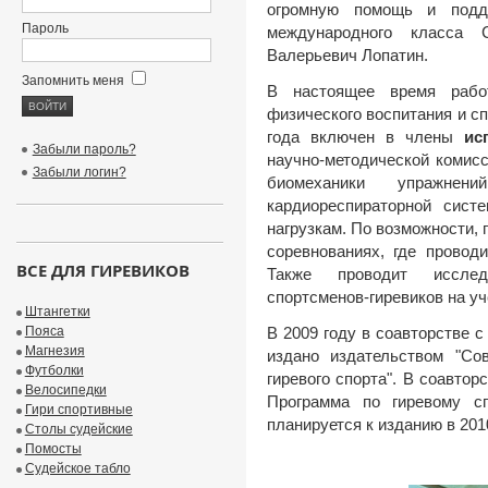
огромную помощь и подд
Пароль
международного класса 
Валерьевич Лопатин.
Запомнить меня
В настоящее время рабо
физического воспитания и с
года включен в члены
ис
Забыли пароль?
научно-методической комис
Забыли логин?
биомеханики упражне
кардиореспираторной сист
нагрузкам. По возможности, 
соревнованиях, где провод
ВСЕ ДЛЯ ГИРЕВИКОВ
Также проводит исслед
спортсменов-гиревиков на у
Штангетки
Пояса
В 2009 году в соавторстве с
Магнезия
издано издательством "Со
Футболки
гиревого спорта". В соавто
Велосипедки
Программа по гиревому
Гири спортивные
планируется к изданию в 201
Столы судейские
Помосты
Судейское табло