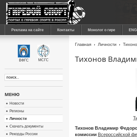
Реклама на сайте
Контакты
Монолог о гире
ENG
Главная
Личности
Тихоно
Тихонов Владим
МСГС
ВФГС
МЕНЮ
Новости
Регионы
Т
Личности
Скачать документы
Тихонов Владимир Федор
Рекорды России
комиссии
Всероссийской фе