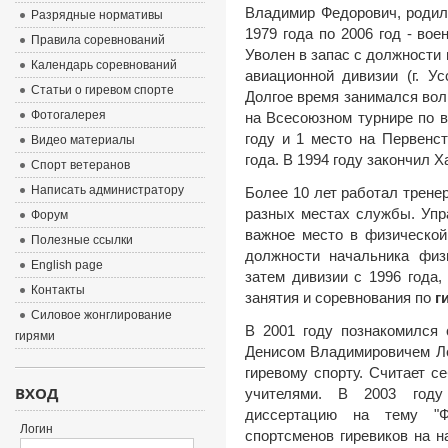
Владимир Федорович, родил
Разрядные нормативы
1979 года по 2006 год - во
Правила соревнований
Уволен в запас с должности 
Календарь соревнований
авиационной дивизии (г. Ус
Статьи о гиревом спорте
Долгое время занимался вол
Фотогалерея
на Всесоюзном турнире по в
году и 1 место на Первенст
Видео материалы
года. В 1994 году закончил 
Спорт ветеранов
Написать администратору
Более 10 лет работал трен
разных местах службы. Уп
Форум
важное место в физической
Полезные ссылки
должности начальника физи
English page
затем дивизии с 1996 года,
Контакты
занятия и соревнования по
ги
Силовое жонглирование
В 2001 году познакомился
гирями
Денисом Владимировичем Ле
гиревому спорту. Считает с
ВХОД
учителями. В 2003 году
диссертацию на тему "Ф
Логин
спортсменов гиревиков на н