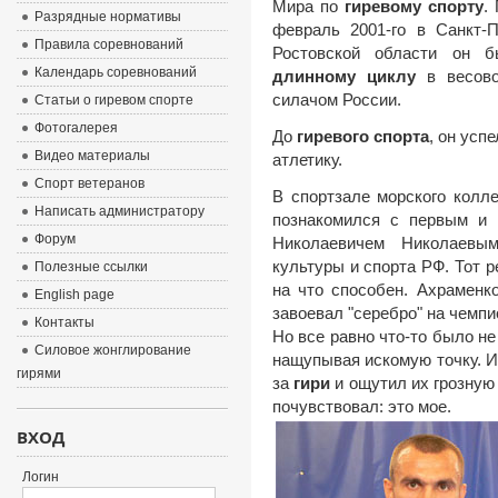
Мира по
гиревому спорту
.
Разрядные нормативы
февраль 2001-го в Санкт-П
Правила соревнований
Ростовской области он 
Календарь соревнований
длинному циклу
в весово
силачом России.
Статьи о гиревом спорте
Фотогалерея
До
гиревого спорта
, он усп
Видео материалы
атлетику.
Спорт ветеранов
В спортзале морского колл
Написать администратору
познакомился с первым и
Форум
Николаевичем Николаевым
культуры и спорта РФ. Тот р
Полезные ссылки
на что способен. Ахраменк
English page
завоевал "серебро" на чемпи
Контакты
Но все равно что-то было не
Силовое жонглирование
нащупывая искомую точку. И 
гирями
за
гири
и ощутил их грозную
почувствовал: это мое.
ВХОД
Логин