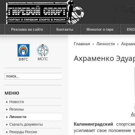
Реклама на сайте
Контакты
Монолог о гире
ENG
Главная
Личности
Ахраме
Ахраменко Эдуа
МСГС
ВФГС
МЕНЮ
Новости
Регионы
А
Личности
Калининградский
спортс
Скачать документы
усиливает свое положение 
Рекорды России