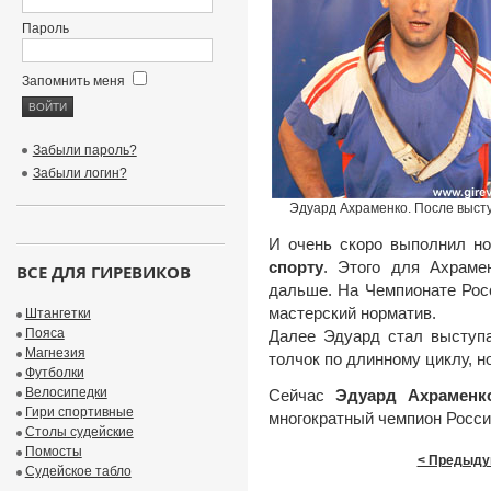
Пароль
Запомнить меня
Забыли пароль?
Забыли логин?
Эдуард Ахраменко. После выст
И очень скоро выполнил н
спорту
. Этого для Ахраме
ВСЕ ДЛЯ ГИРЕВИКОВ
дальше. На Чемпионате Рос
мастерский норматив.
Штангетки
Пояса
Далее Эдуард стал выступа
Магнезия
толчок по длинному циклу, н
Футболки
Велосипедки
Сейчас
Эдуард Ахраменк
Гири спортивные
многократный чемпион Росси
Столы судейские
Помосты
< Предыду
Судейское табло