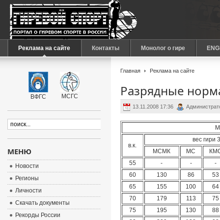
Реклама на сайте
Контакты
Монолог о гире
ENG
Главная
Реклама на сайте
Разрядные норма
МСГС
ВФГС
13.11.2008 17:36
Администрат
М
вес гири 3
в.к.
МЕНЮ
МСМК
МС
КМ
55
-
-
-
Новости
60
130
86
53
Регионы
65
155
100
64
Личности
70
179
113
75
Скачать документы
75
195
130
88
Рекорды России