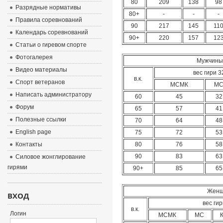
80
209
138
98
Разрядные нормативы
80+
-
-
-
Правила соревнований
90
217
145
11
Календарь соревнований
90+
220
157
12
Статьи о гиревом спорте
Фотогалерея
Мужчины.
Видео материалы
вес гири 32
в.к.
Спорт ветеранов
МСМК
М
Написать администратору
60
45
32
Форум
65
57
41
Полезные ссылки
70
64
48
English page
75
72
53
Контакты
80
76
58
90
83
63
Силовое жонглирование
гирями
90+
85
65
Женщ
ВХОД
вес гир
в.к.
Логин
МСМК
МС