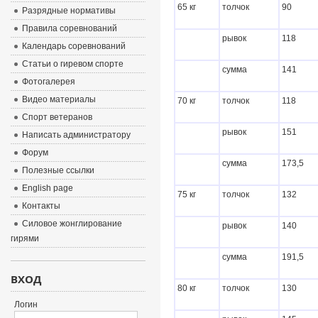
65 кг
толчок
90
Разрядные нормативы
Правила соревнований
рывок
118
Календарь соревнований
Статьи о гиревом спорте
сумма
141
Фотогалерея
Видео материалы
70 кг
толчок
118
Спорт ветеранов
рывок
151
Написать администратору
Форум
сумма
173,5
Полезные ссылки
English page
75 кг
толчок
132
Контакты
Силовое жонглирование
рывок
140
гирями
сумма
191,5
ВХОД
80 кг
толчок
130
Логин