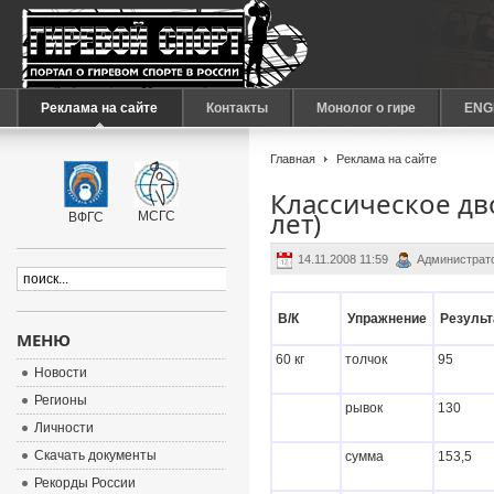
Реклама на сайте
Контакты
Монолог о гире
ENG
Главная
Реклама на сайте
Классическое дв
лет)
МСГС
ВФГС
14.11.2008 11:59
Администрат
В/К
Упражнение
Результ
МЕНЮ
60 кг
толчок
95
Новости
Регионы
рывок
130
Личности
Скачать документы
сумма
153,5
Рекорды России